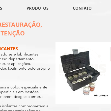
S
PRODUTOS
CONTATO
RESTAURAÇÃO,
UTENÇÃO
ICANTES
radores e lubrificantes,
osso departamento
 suas aplicações.
dos facilmente pelo próprio
sina incolor, especialmente
uperficiais em bastões
ntarem desgaste em sua
es isolantes comprometem a
pelas contaminações de