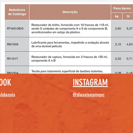
OOK
INSTAGRAM
aldassis
@dassisepiepc