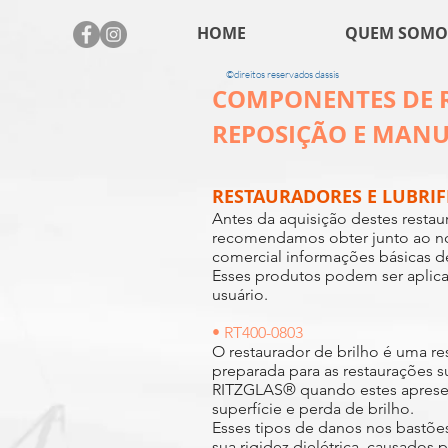
HOME
QUEM SOMO
©direitos reservados dassis
COMPONENTES DE 
REPOSIÇÃO E MAN
RESTAURADORES E LUBRIF
Antes da aquisição destes restau
recomendamos obter junto ao n
comercial informações básicas de
Esses produtos podem ser aplica
usuário.
• RT400-0803
O restaurador de brilho é uma re
preparada para as restaurações s
RITZGLAS® quando estes aprese
superfície e perda de brilho.
Esses tipos de danos nos bastõ
sua rigidez dielétrica, causados 