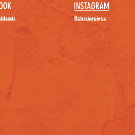
OOK
INSTAGRAM
aldassis
@dassisepiepc