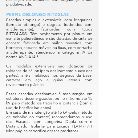
produtividade.
PERFIL OBLONGO RITZGLAS
Escadas simples e extensíveis, com longarinas
(formato oblongo) e degraus (redondos com
antiderrapante), fabricadas com tubos
RITZGLAS®. Têm acabamento por pintura em
esmalte poliuretânico e são dotadas de cinta de
encosto fabricada em náilon revestida com
borracha, sapatas móveis ou fixas, com borracha
antiderrapante, atendendo a categoria IA da
norma ANSI A14.5.
Os modelos extensíveis são dotados de
roldanas de náilon (para deslizamento suave das
partes), anéis metálicos nos degraus da base,
catracas em aço e guias laterais com
revestimento plástico.
Essas escadas destinam-se à manutenção em
estruturas desenergizadas, ou no máximo até 15
kV pelo método de trabalho a distância (com o
uso de bastões isolantes).
Em caso de manutenção até 15 kV (pelo método
de trabalho ao contato) recomendamos o uso
das Escadas com Longarina Dupla com o
Distanciador Isolante para Escada FLV14717-1
(vide página específica desses produtos).