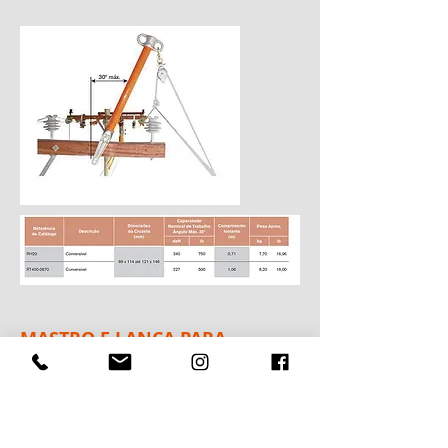
MASTRO E LANÇA PARA
IÇAMENTO DE CARGAS
O mastro para içamento de cargas
pesadas é construído com tubo
quadrado RITZGLAS® e possui três
esticadores de corrente, com