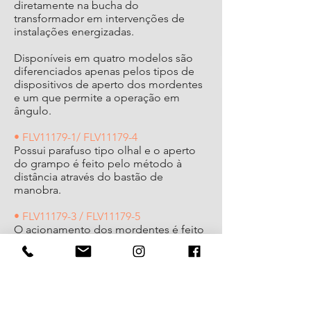
diretamente na bucha do
transformador em intervenções de
instalações energizadas.
Disponíveis em quatro modelos são
diferenciados apenas pelos tipos de
dispositivos de aperto dos mordentes
e um que permite a operação em
ângulo.
• FLV11179-1/ FLV11179-4
Possui parafuso tipo olhal e o aperto
do grampo é feito pelo método à
distância através do bastão de
manobra.
• FLV11179-3 / FLV11179-5
O acionamento dos mordentes é feito
através do parafuso tipo “T” e sua
instalação também pelo método ao
contato.
• FLV11179-2 / FLV11179-6
Possui empunhadura isolante Ø 25 X